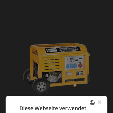
ÜBERSICHT
×
Dieselaggregat 6KW auf Rädern
Diese Webseite verwendet