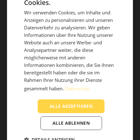
Luftgekühlte Dieselaggregate sind ideal wenn man
Cookies.
GERMAN
OUTDOOR LIVING
DER BODEN
eine verlässliche, sichere und verbrauchsarme
Wir verwenden Cookies, um Inhalte und
ITALIAN
mobile Energiequelle benötigt die auch für den
Anzeigen zu personalisieren und unseren
Datenverkehr zu analysieren. Wir geben
Dauerbetrieb geeignet ist.
Informationen über Ihre Nutzung unserer
Website auch an unsere Werbe- und
Analysepartner weiter, die diese
HOLZBÖDEN
DESIGN VINYL
möglicherweise mit anderen
Informationen kombinieren, die Sie ihnen
bereitgestellt haben oder die sie im
HOME
BETRIEB
Rahmen Ihrer Nutzung ihrer Dienste
gesammelt haben.
Datenschutz
ALLE AKZEPTIEREN
ALLE ABLEHNEN
TEPPICHBÖDEN
TERRASSENBÖDEN
DETAILS ANZEIGEN