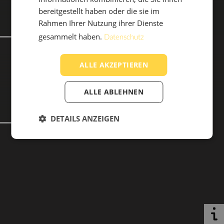
OUTDOOR
bereitgestellt haben oder die sie im
HOME
LIVING
BETRIEB
Rahmen Ihrer Nutzung ihrer Dienste
gesammelt haben.
Datenschutz
ALLE AKZEPTIEREN
HOME
ALLE ABLEHNEN
DETAILS ANZEIGEN
DOWNLOAD
SPEZIALANGEBOTE