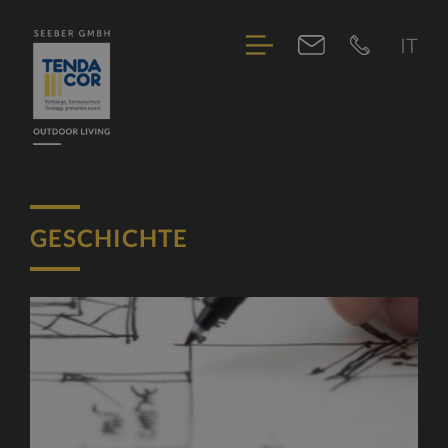
IT
BETRIEB
GESCHICHTE
GESCHICHTE
LEISTUNG
TEAM
AGB