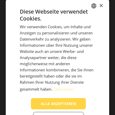
den elterlichen Betrieb und erweiterten das
×
Produktsegment auf alle Arten von „warmen“
Diese Webseite verwendet
Bodenbelägen. Die Holzboden-Produktion
Cookies.
GERMAN
DER BODEN
OUTDOOR LIVING
hingegen wurde aus strategischen Gründen
Wir verwenden Cookies, um Inhalte und
ITALIAN
PERGOLAMARKISE
MARKISE
eingestellt. Heut zählt die Firma Seeber zu einen der
Anzeigen zu personalisieren und unseren
Datenverkehr zu analysieren. Wir geben
führenden Unternehmen im Bodensektor und ist
Informationen über Ihre Nutzung unserer
weit über die Landesgrenzen für seine Qualität und
Website auch an unsere Werbe- und
Zuverlässigkeit bekannt.
Analysepartner weiter, die diese
möglicherweise mit anderen
Informationen kombinieren, die Sie ihnen
Die Firma Tendacor
bereitgestellt haben oder die sie im
wurde in den späten 1960er Jahren von Gerold
HOME
BETRIEB
Rahmen Ihrer Nutzung ihrer Dienste
Meraner in Eppan gegründet.
gesammelt haben.
Datenschutz
WINTERGARTEN-
LAMELLENDACH
Tendacor war in Südtirol eines der führenden
MARKISE
Unternehmen in den Geschäftsbereichen
ALLE AKZEPTIEREN
außenliegender Sonnenschutz, Vorhänge und