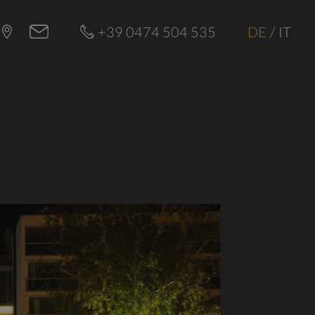
+39 0474 504 535
DE
/
IT