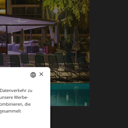
OME
INTERGARTEN-
ARKISE
×
 Datenverkehr zu
GERMAN
 unsere Werbe-
ITALIAN
ombinieren, die
e gesammelt
TELLENANGEBOTE