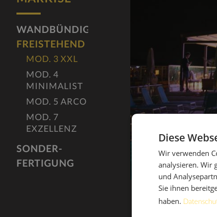
MOD. 7 EXZELLENZ
SONDER-FERTIGUNG
WANDBÜNDIG
FREISTEHEND
MOD. 3 XXL
MOD. 4
DER BODEN
MINIMALIST
MOD. 5 ARCO
PERGOLAMARKISE
MOD. 7
EXZELLENZ
Diese Webse
SONDER-
Wir verwenden Co
FERTIGUNG
analysieren. Wir
und Analysepartn
Sie ihnen bereitg
haben.
Datenschu
BETRIEB