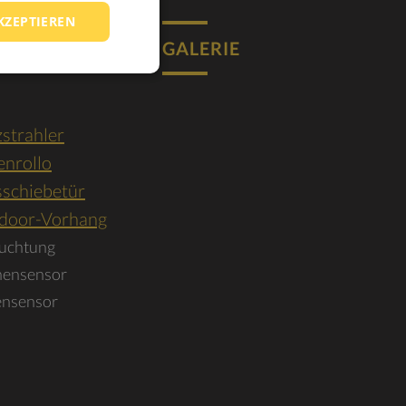
KZEPTIEREN
EHÖR
GALERIE
CHIRME
strahler
enrollo
sschiebetür
door-Vorhang
uchtung
nensensor
ensensor