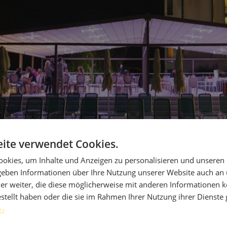
OUTDOOR LIVING
H
MARKISE
W
M
ite verwendet Cookies.
okies, um Inhalte und Anzeigen zu personalisieren und unseren
 geben Informationen über Ihre Nutzung unserer Website auch an
er weiter, die diese möglicherweise mit anderen Informationen k
estellt haben oder die sie im Rahmen Ihrer Nutzung ihrer Dienst
tz
DOWNLOAD
S